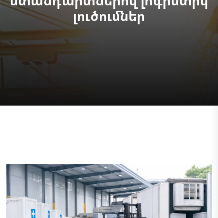
ստանդարտներով լոգիստիկ
լուծումներ